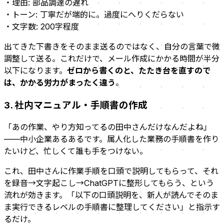
・理由: 部品調達の遅れ
・トーン: 丁寧だが端的に。過度にへりくだらない
・文字数: 200字程度
出てきた下書きをそのまま送るのではなく、自分の言葉で微
調整して送る。これだけで、メール作成にかかる時間が半分
以下になります。
ゼロから書くのと、たたき台を直すので
は、かかる労力がまったく違う
。
3. 社内マニュアル・手順書の作成
「あの作業、やり方知ってるの田中さんだけなんだよね」
——中小企業あるあるです。属人化した業務の手順書を作り
たいけど、忙しくて誰も手をつけない。
これ、田中さんに作業手順を口頭で説明してもらって、それ
を録音→文字起こし→ChatGPTに整形してもらう、という
流れが効きます。「以下の口頭説明を、新人が読んでそのま
ま実行できるレベルの手順書に整理してください」と指示す
るだけ。