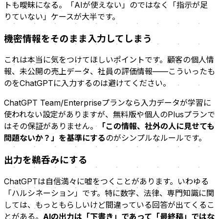
トも曖昧になる。「AIが使えない」のではなく「指示が足
りていない」ケースが大半です。
機密情報をそのまま入力してしまう
これは本当に気をつけてほしいポイントです。顧客の個人情
報、未公開の売上データ、社員の評価情報——こういったも
のをChatGPTに入力するのは避けてください。
ChatGPT Team/Enterpriseプランなら入力データが学習に
使われない設定がありますが、無料版や個人のPlusプランで
はその保証がありません。
「この情報、社外の人に見せても
問題ないか？」を基準にする
のがシンプルなルールです。
出力を鵜呑みにする
ChatGPTは自信満々に嘘をつくことがあります。いわゆる
「ハルシネーション」です。特に数字、法律、専門知識に関
しては、もっともらしいけど間違っている回答が出てくるこ
とがある。
AIの出力は「下書き」であって「最終稿」ではな