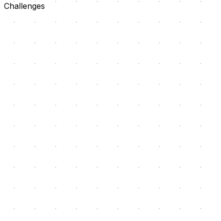
Challenges
解くべき課題を定めきれない
困りごとは見えていても、業務、データ、組織、システムの
どこから変えるべきか判断できない。
既存の流れが複雑になっている
紙、Excel、メール、個別システムが分かれ、入力、確認、
承認の責任が見えにくい。