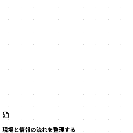
担当者への確認と既存資料の調査から、入力、判断、承認、
出力までの実態を可視化します。
変える順序を決める
負担、事業への影響、実現性、リスクを比較し、残すこと、
やめること、先に試すことを分けます。
実装可能な計画へ落とす
必要な場合は、要件、技術選定、検証範囲、概算スコープを
整理し、次の判断に使える計画をつくります。
現場と情報の流れを整理する