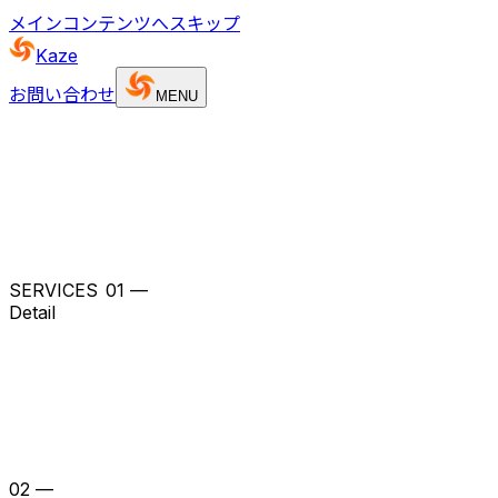
メインコンテンツへスキップ
Kaze
お問い合わせ
MENU
S
E
R
V
I
C
E
S
_
01
—
Detail
02
—