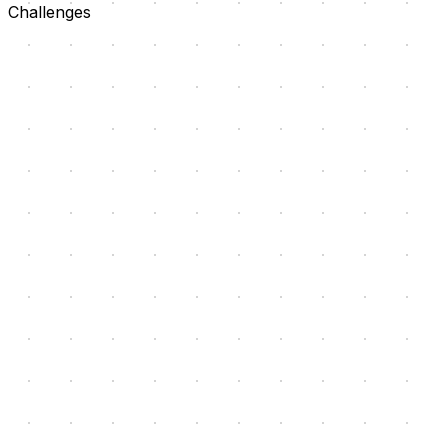
Challenges
使いどころを決められない
AIを試してはいるものの、どの業務へ組み込み、誰が何を
確認するか決まっていない。
参照するデータが整っていない
ファイルの置き場所、形式、権限、更新方法が分かれ、AI
へ安全に渡せる状態になっていない。