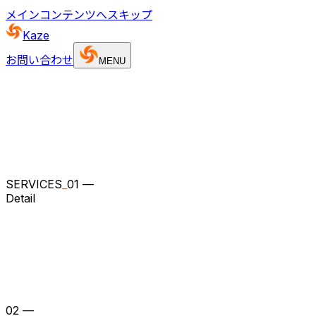
メインコンテンツへスキップ
Kaze
お問い合わせ
MENU
S
E
R
V
I
C
E
S
01
—
Detail
02
—