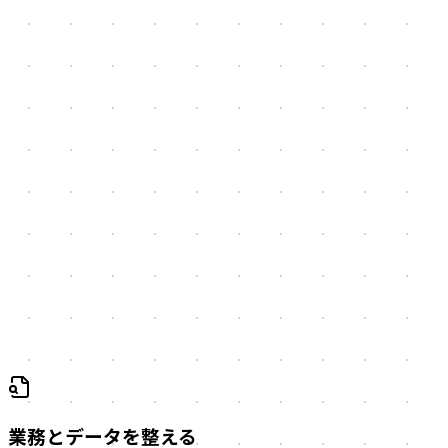
対象業務、情報源、権限、確認者を整理し、AIが扱えるデ
ータと人が判断する範囲を分けます。
使われる運用へ組み込む
既存AIツールの選定、設定、プロンプト、品質確認、デー
タの扱いを一つの業務フローとして設計します。
開発しない選択肢も含める
データ整理、既存ツールの設定、運用ルールだけで目的を達
成できる場合は、独自システムを開発しない判断をします。
業務とデータを整える